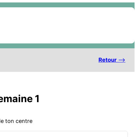
Retour
–>
Semaine 1
de ton centre